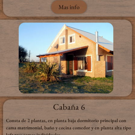
Mas info
Cabaña 6
Consta de 2 plantas, en planta baja dormitorio principal con
cama matrimonial, baño y cocina comedor y en planta alta tipo
loft tres camas individuales