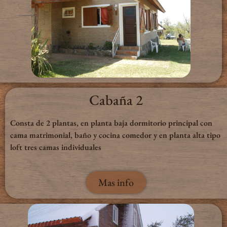
Cabaña 2
Consta de 2 plantas, en planta baja dormitorio principal con
cama matrimonial, baño y cocina comedor y en planta alta tipo
loft tres camas individuales
Mas info