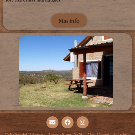
Mas info
Cabañas del Peñasco – Acceso Norte S/N – Alpa Corral – Córdoba